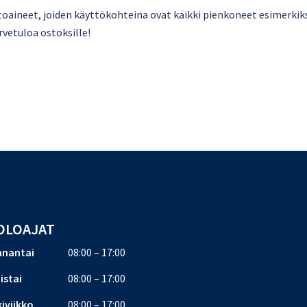
toaineet, joiden käyttökohteina ovat kaikki pienkoneet esimerkiks
rvetuloa ostoksille!
OLOAJAT
nantai
08:00 – 17:00
iistai
08:00 – 17:00
iviikko
08:00 – 17:00