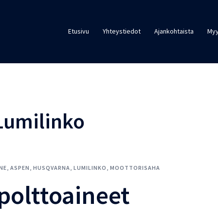
Etusivu
Yhteystiedot
Ajankohtaista
Myy
Lumilinko
NE
,
ASPEN
,
HUSQVARNA
,
LUMILINKO
,
MOOTTORISAHA
ipolttoaineet