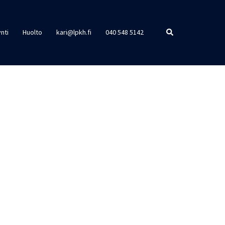
Search
nti
Huolto
kari@lpkh.fi
040 548 5142