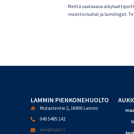
Meiltä saatavana alkylaattipolt
moottorisahat ja lumilingot. Te
LAMMIN PIENKONEHUOLTO
AUKI
Mutastentie 2, 16900 Lammi
maa
040 5485 142
t
kari@lpkh.fi
kesk