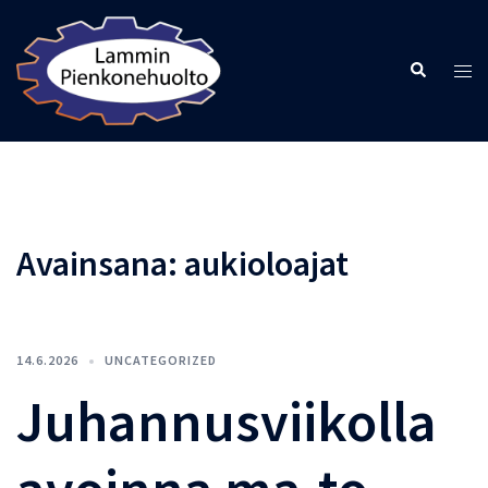
Skip
to
Search
content
Tog
men
Avainsana:
aukioloajat
14.6.2026
UNCATEGORIZED
Juhannusviikolla