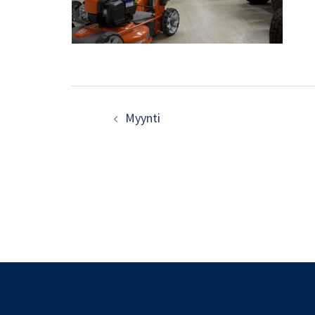
Post
Myynti
navigation