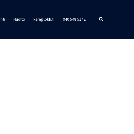
Search
nti
Huolto
kari@lpkh.fi
040 548 5142