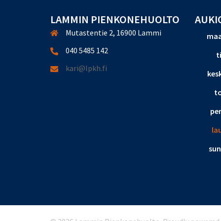
LAMMIN PIENKONEHUOLTO
AUKI
Mutastentie 2, 16900 Lammi
maa
040 5485 142
t
kari@lpkh.fi
kesk
to
per
la
sun