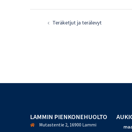
Post
Teräketjut ja terälevyt
navigation
LAMMIN PIENKONEHUOLTO
AUKI
Mutastentie 2, 16900 Lammi
maa