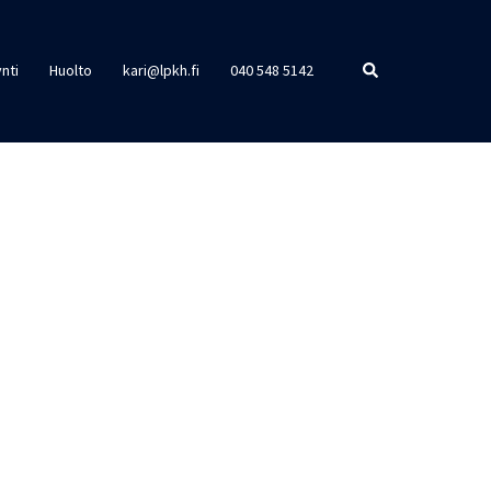
Search
nti
Huolto
kari@lpkh.fi
040 548 5142