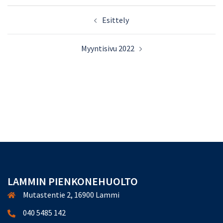
Post
Esittely
navigation
Myyntisivu 2022
LAMMIN PIENKONEHUOLTO
Mutastentie 2, 16900 Lammi
040 5485 142